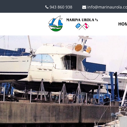
Pasar al contenido principal
943 860 938
info@marinaurola.c
HO
SERVICIOS.JPG