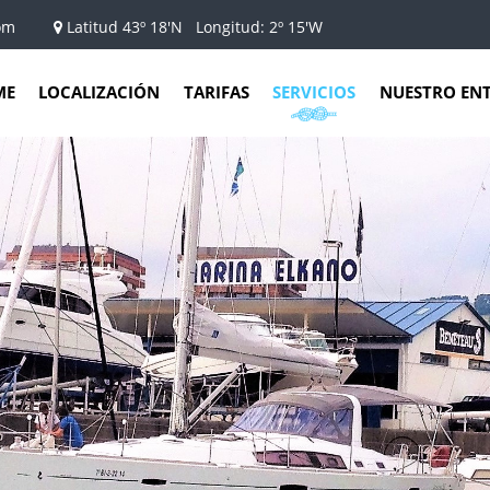
om
Latitud 43º 18'N Longitud: 2º 15'W
ME
LOCALIZACIÓN
TARIFAS
SERVICIOS
NUESTRO EN