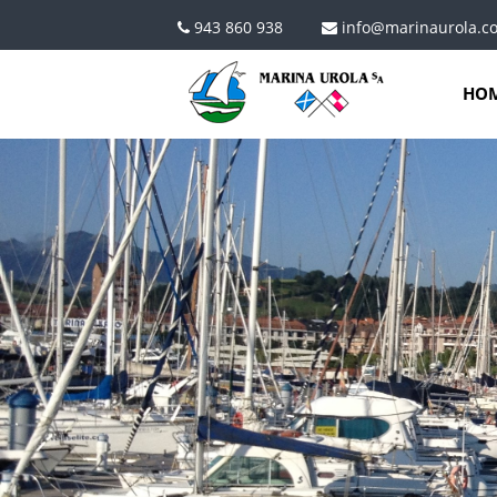
Pasar al contenido principal
943 860 938
info@marinaurola.c
HO
CONTACTO.JPG